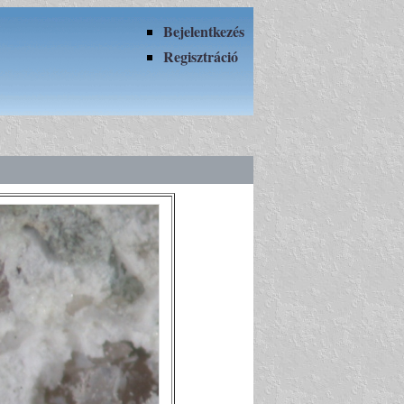
Bejelentkezés
Regisztráció