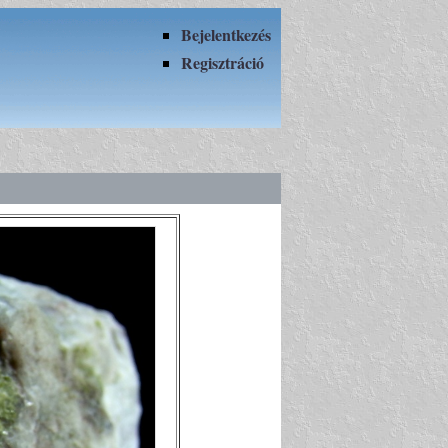
Bejelentkezés
Regisztráció