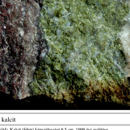
 kalcit
zöld), Kalcit (fehér),képszélességt 9,5 cm, 1999.évi gyűjtése