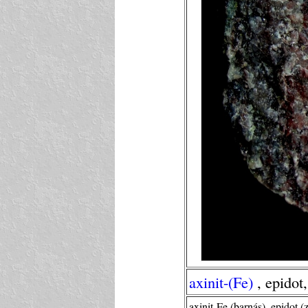
axinit-(Fe)
, epidot,
axinit-Fe (barnás), epidot (