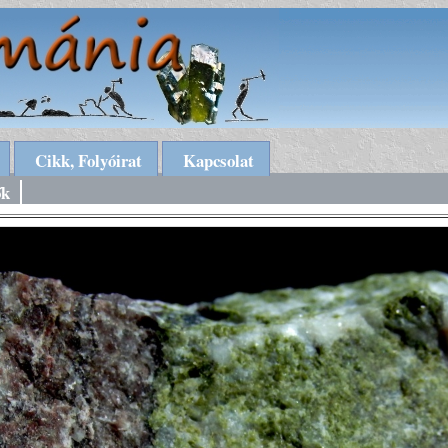
Cikk, Folyóirat
Kapcsolat
ők