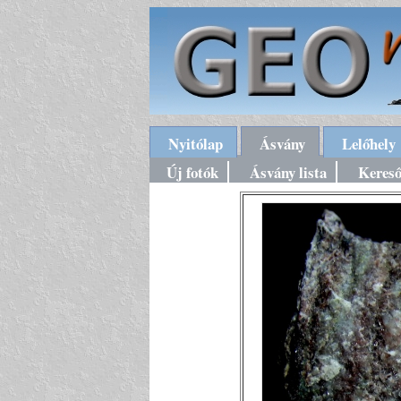
Nyitólap
Ásvány
Lelőhely
Új fotók
Ásvány lista
Keres