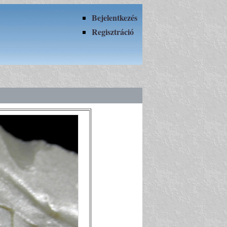
Bejelentkezés
Regisztráció