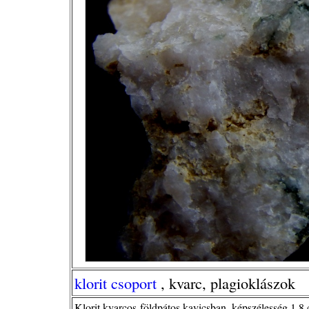
klorit csoport
, kvarc, plagioklászok
Klorit kvarcos-földpátos kavicsban, képszélesség 1,8