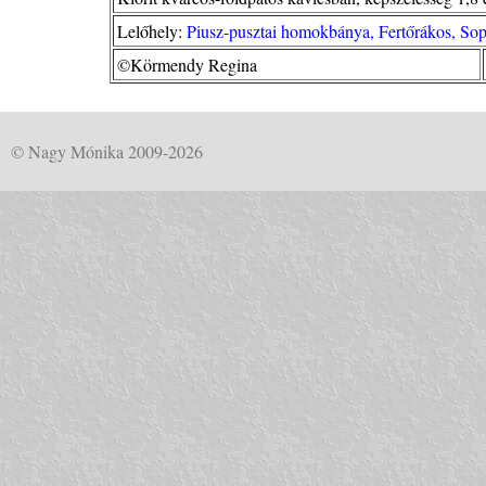
Lelőhely:
Piusz-pusztai homokbánya, Fertőrákos, So
©Körmendy Regina
© Nagy Mónika 2009-2026