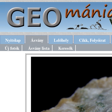
Nyitólap
Ásvány
Lelőhely
Cikk, Folyóirat
Új fotók
Ásvány lista
Keresők