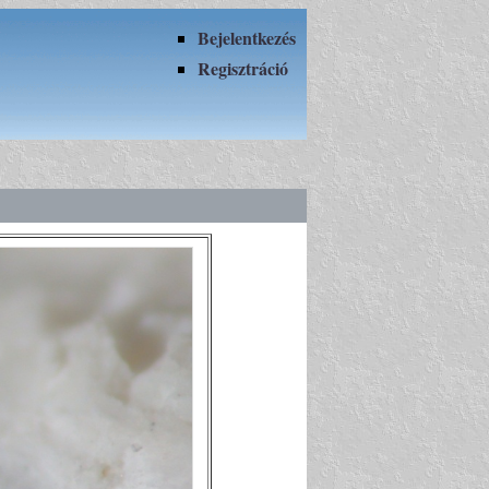
Bejelentkezés
Regisztráció