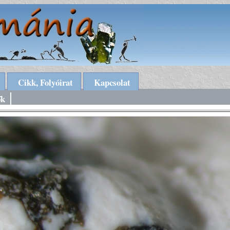
Cikk, Folyóirat
Kapcsolat
ők