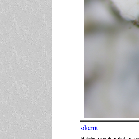
okenit
Hófehér okenitgömbök piroxé