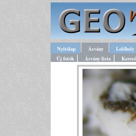
Nyitólap
Ásvány
Lelőhely
Új fotók
Ásvány lista
Keres