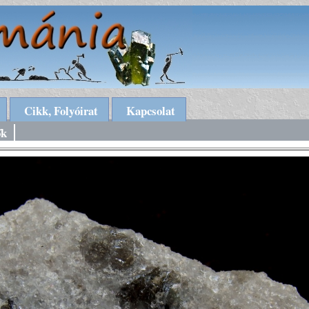
Cikk, Folyóirat
Kapcsolat
ők