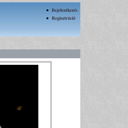
Bejelentkezés
Regisztráció