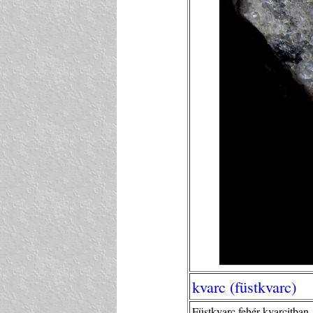
kvarc (füstkvarc)
Füstkvarc fehér kvarcitban