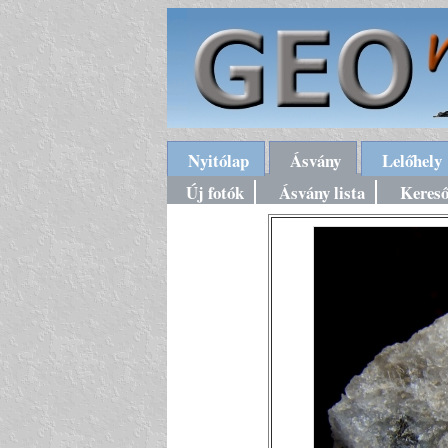
Nyitólap
Ásvány
Lelőhely
Új fotók
Ásvány lista
Keres