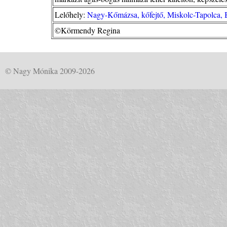
Lelőhely:
Nagy-Kőmázsa, kőfejtő, Miskolc-Tapolca,
©Körmendy Regina
© Nagy Mónika 2009-2026