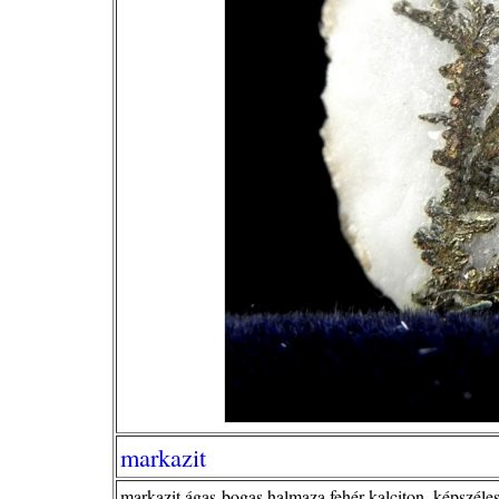
markazit
markazit ágas-bogas halmaza fehér kalciton, képszéles