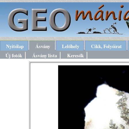
Nyitólap
Ásvány
Lelőhely
Cikk, Folyóirat
Új fotók
Ásvány lista
Keresők