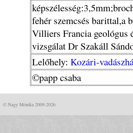
képszélesség:3,5mm;brocha
fehér szemcsés barittal,a 
Villiers Francia geológus 
vizsgálat Dr Szakáll Sánd
Lelőhely:
Kozári-vadászhá
©papp csaba
© Nagy Mónika 2009-2026