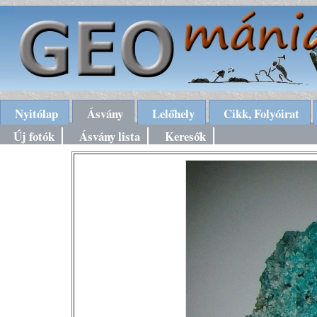
Nyitólap
Ásvány
Lelőhely
Cikk, Folyóirat
Új fotók
Ásvány lista
Keresők