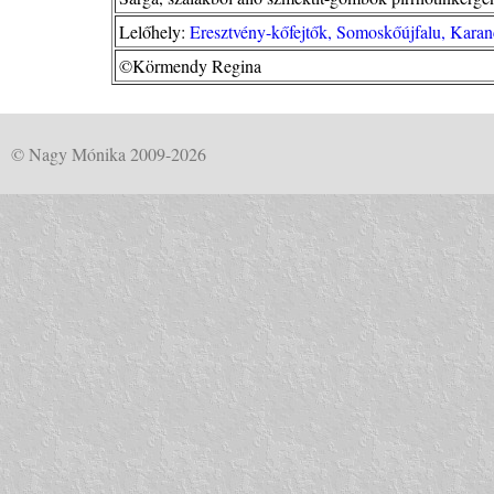
Lelőhely:
Eresztvény-kőfejtők, Somoskőújfalu, Kara
©Körmendy Regina
© Nagy Mónika 2009-2026