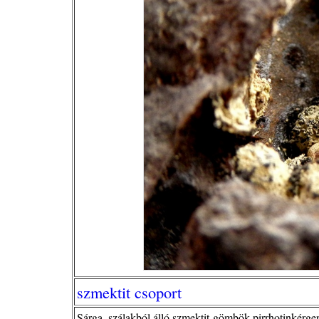
szmektit csoport
Sárga, szálakból álló szmektit-gömbök pirrhotinkérge