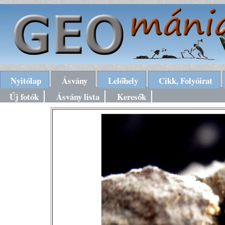
Nyitólap
Ásvány
Lelőhely
Cikk, Folyóirat
Új fotók
Ásvány lista
Keresők