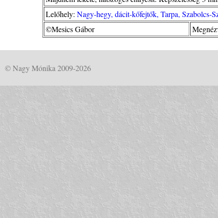
Lelőhely:
Nagy-hegy, dácit-kőfejtők, Tarpa, Szabolcs-
©Mesics Gábor
Megnézv
© Nagy Mónika 2009-2026