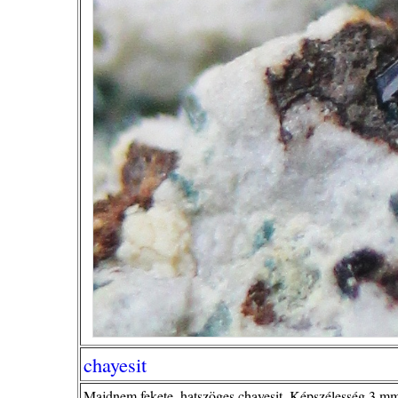
chayesit
Majdnem fekete, hatszöges chayesit. Képszélesség 3 m