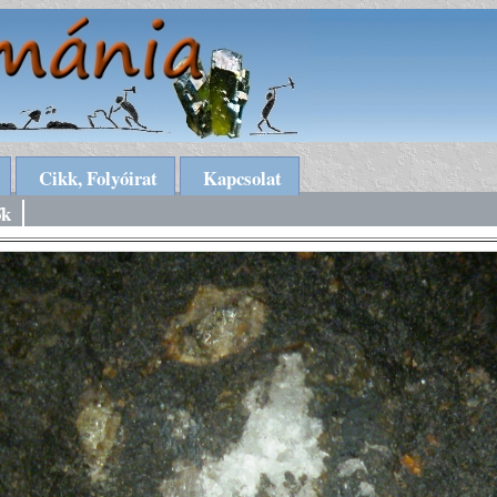
Cikk, Folyóirat
Kapcsolat
ők