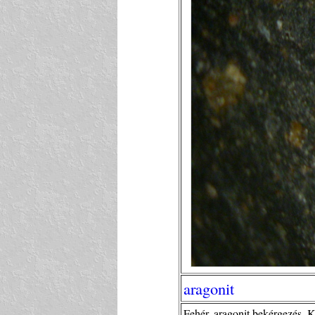
aragonit
Fehér, aragonit bekérgezés. 