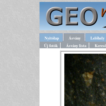
Nyitólap
Ásvány
Lelőhely
Új fotók
Ásvány lista
Keres