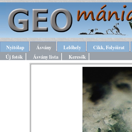
Nyitólap
Ásvány
Lelőhely
Cikk, Folyóirat
Új fotók
Ásvány lista
Keresők