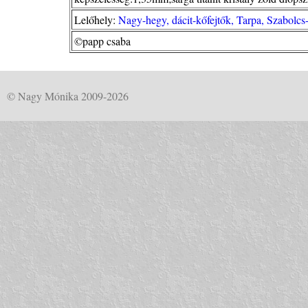
Lelőhely:
Nagy-hegy, dácit-kőfejtők, Tarpa, Szabolc
©papp csaba
© Nagy Mónika 2009-2026