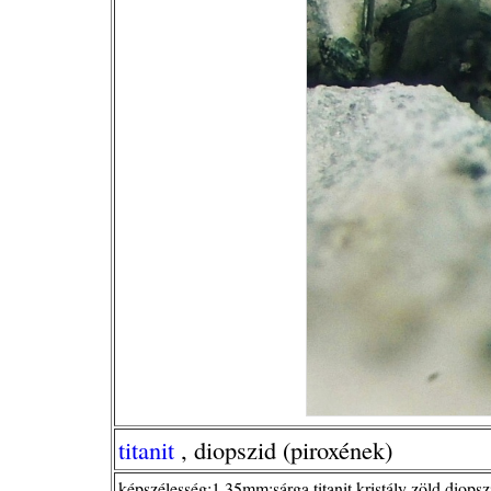
titanit
, diopszid (piroxének)
képszélesség:1,35mm;sárga titanit kristály zöld diops