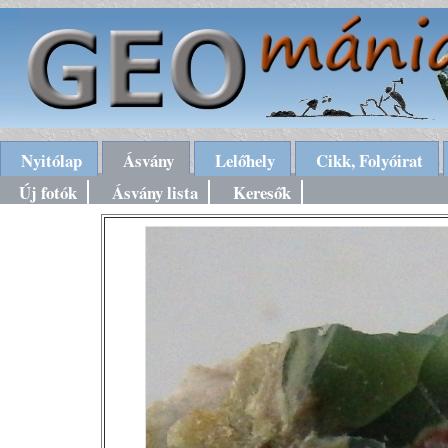
Nyitólap
Ásvány
Lelőhely
Cikk, Folyóirat
Új fotók
Ásvány lista
Keresők