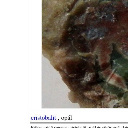
cristobalit
, opál
Kékes színű sugaras cristobalit, zöld és vörös opál, k