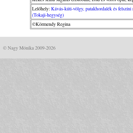
Lelőhely:
Kávás-kúti-völgy, patakhordalék és felszín
(Tokaji-hegység)
©Körmendy Regina
© Nagy Mónika 2009-2026