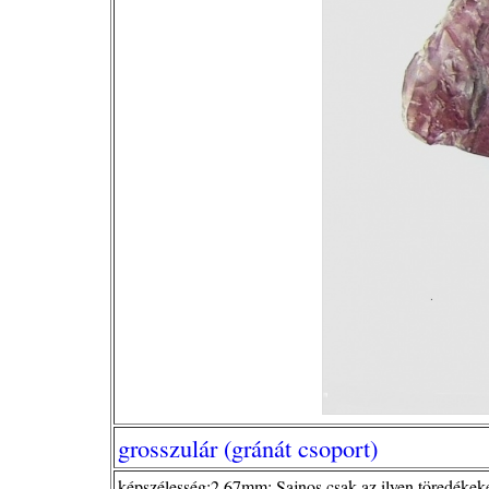
grosszulár (gránát csoport)
képszélesség:2,67mm; Sajnos csak az ilyen töredékeken