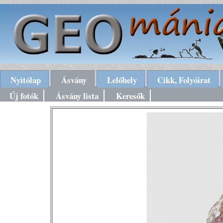
Nyitólap
Ásvány
Lelőhely
Cikk, Folyóirat
Új fotók
Ásvány lista
Keresők