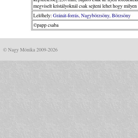
megviselt kristályoknál csak sejteni lehet hogy milyen
Lelőhely:
Gránát-forrás, Nagybörzsöny, Börzsöny
©papp csaba
© Nagy Mónika 2009-2026