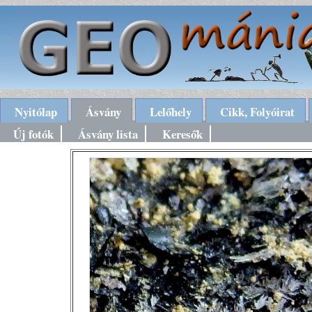
Nyitólap
Ásvány
Lelőhely
Cikk, Folyóirat
Új fotók
Ásvány lista
Keresők