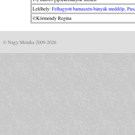
Lelőhely:
Felhagyott barnaszén-bányák meddője, Pus
©Körmendy Regina
© Nagy Mónika 2009-2026