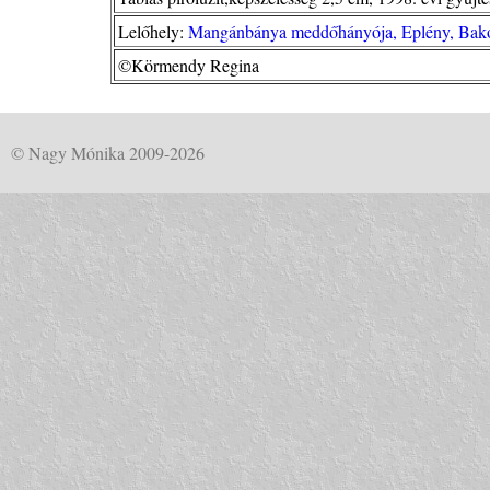
Lelőhely:
Mangánbánya meddőhányója, Eplény, Bakon
©Körmendy Regina
© Nagy Mónika 2009-2026