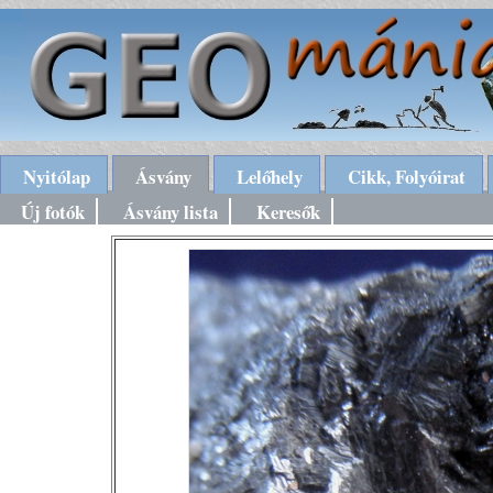
Nyitólap
Ásvány
Lelőhely
Cikk, Folyóirat
Új fotók
Ásvány lista
Keresők