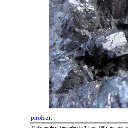
piroluzit
Táblás piroluzit,képszélesség 2,5 cm, 1998. évi gyűjté