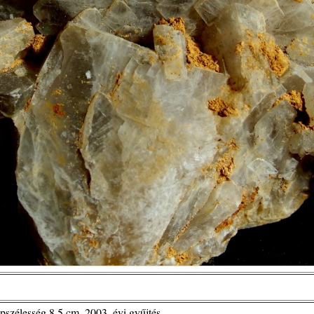
pszélesség 8,5 cm, 2003. évi gyűjtés