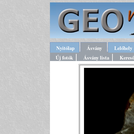
Nyitólap
Ásvány
Lelőhely
Új fotók
Ásvány lista
Keres