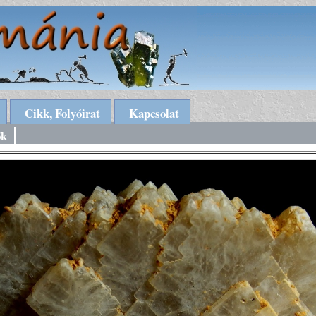
Cikk, Folyóirat
Kapcsolat
ők