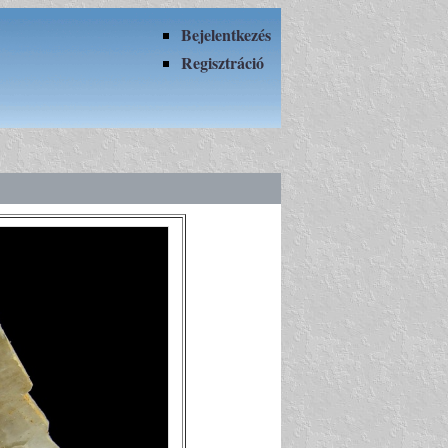
Bejelentkezés
Regisztráció