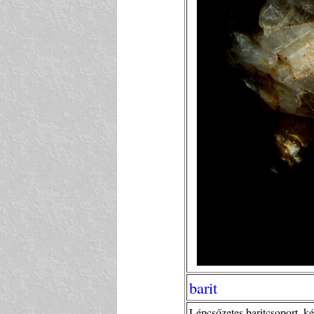
barit
Lépcsőzetes baritcsoport, ké