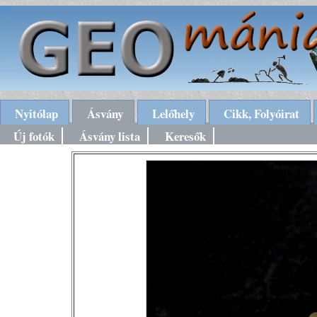
Nyitólap
Ásvány
Lelőhely
Cikk, Folyóirat
Új fotók
Ásvány lista
Keresők