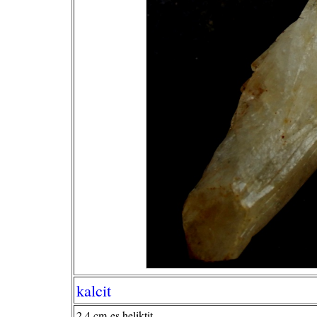
kalcit
2,4 cm-es heliktit