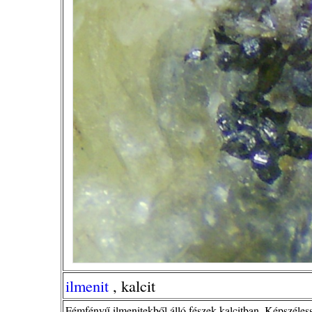
ilmenit
, kalcit
Fémfényű ilmenitekből álló fészek kalcitban. Képszéles