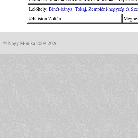
Lelőhely:
Binét-bánya, Tokaj, Zempléni-hegység és Sz
©Kriston Zoltán
Megnéz
© Nagy Mónika 2009-2026