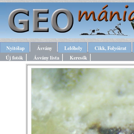
Nyitólap
Ásvány
Lelőhely
Cikk, Folyóirat
Új fotók
Ásvány lista
Keresők