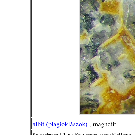
albit (plagioklászok)
, magnetit
Képszélesség:1,3mm; Részlegesen szemktittel bevont al