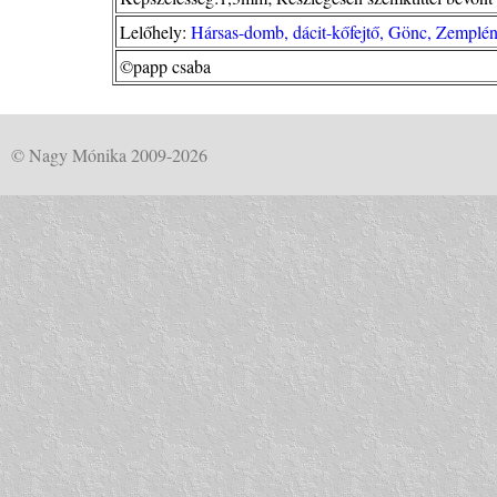
Lelőhely:
Hársas-domb, dácit-kőfejtő, Gönc, Zemplén
©papp csaba
© Nagy Mónika 2009-2026