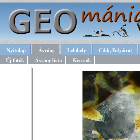
Nyitólap
Ásvány
Lelőhely
Cikk, Folyóirat
Új fotók
Ásvány lista
Keresők