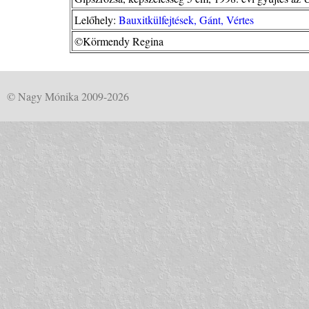
Lelőhely:
Bauxitkülfejtések, Gánt, Vértes
©Körmendy Regina
© Nagy Mónika 2009-2026