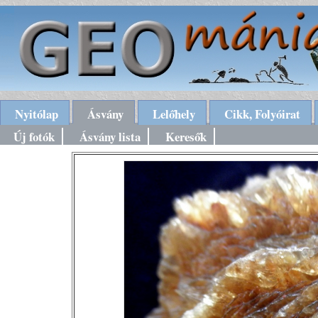
Nyitólap
Ásvány
Lelőhely
Cikk, Folyóirat
Új fotók
Ásvány lista
Keresők