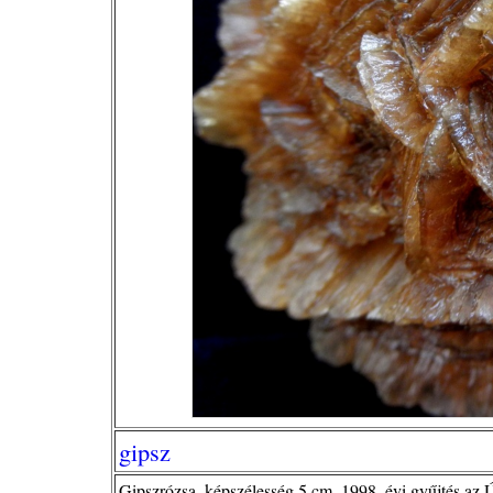
gipsz
Gipszrózsa, képszélesség 5 cm, 1998. évi gyűjtés az Ú