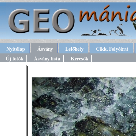
Nyitólap
Ásvány
Lelőhely
Cikk, Folyóirat
Új fotók
Ásvány lista
Keresők