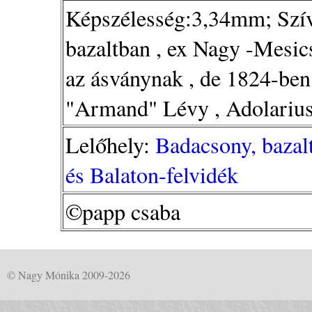
Képszélesség:3,34mm; Szív!!
bazaltban , ex Nagy -Mesic
az ásványnak , de 1824-ben
"Armand" Lévy , Adolarius 
Lelőhely:
Badacsony, bazal
és Balaton-felvidék
©papp csaba
© Nagy Mónika 2009-2026