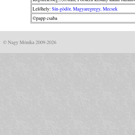
Lelőhely:
Sín-gödör, Magyaregregy, Mecsek
©papp csaba
© Nagy Mónika 2009-2026