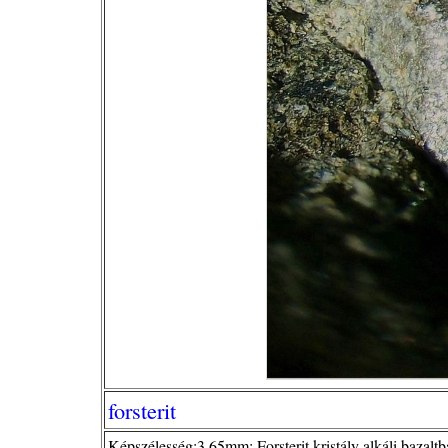
forsterit
Képszélesség:3,65mm; Forsterit kristály alkáli bazalt