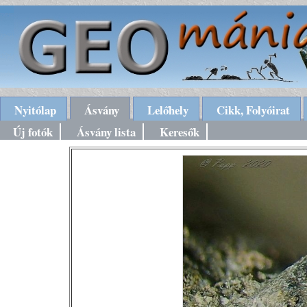
Nyitólap
Ásvány
Lelőhely
Cikk, Folyóirat
Új fotók
Ásvány lista
Keresők