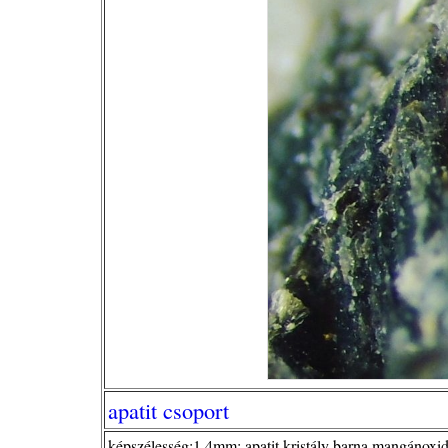
apatit csoport
képszélesség:1,4mm; apatit kristály barna mangánoxid fo