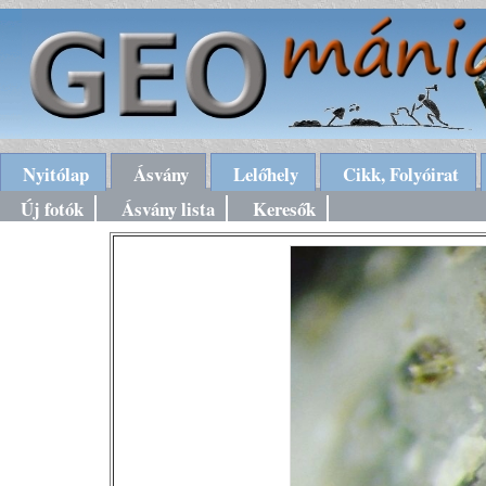
Nyitólap
Ásvány
Lelőhely
Cikk, Folyóirat
Új fotók
Ásvány lista
Keresők