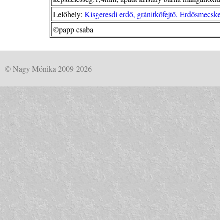
Lelőhely:
Kisgeresdi erdő, gránitkőfejtő, Erdősmecsk
©papp csaba
© Nagy Mónika 2009-2026