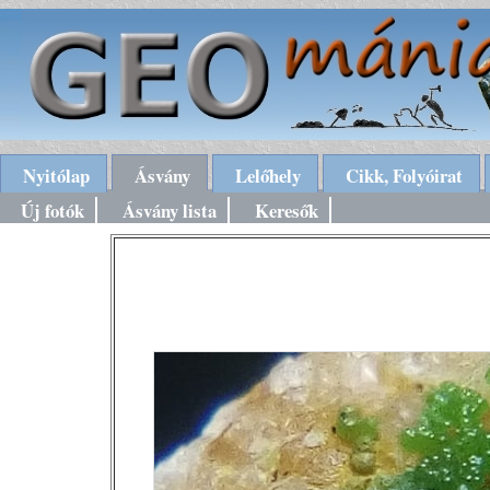
Nyitólap
Ásvány
Lelőhely
Cikk, Folyóirat
Új fotók
Ásvány lista
Keresők