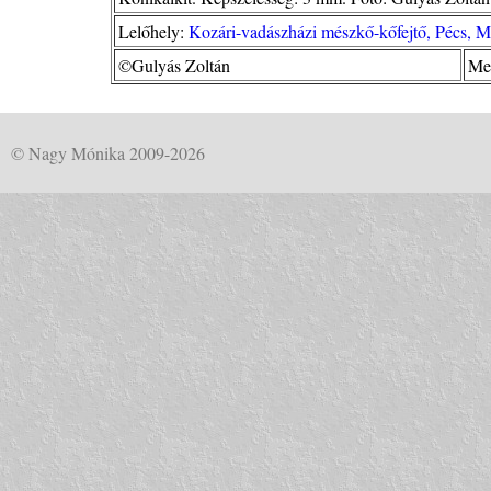
Lelőhely:
Kozári-vadászházi mészkő-kőfejtő, Pécs, 
©Gulyás Zoltán
Me
© Nagy Mónika 2009-2026