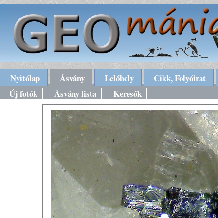
Nyitólap
Ásvány
Lelőhely
Cikk, Folyóirat
Új fotók
Ásvány lista
Keresők