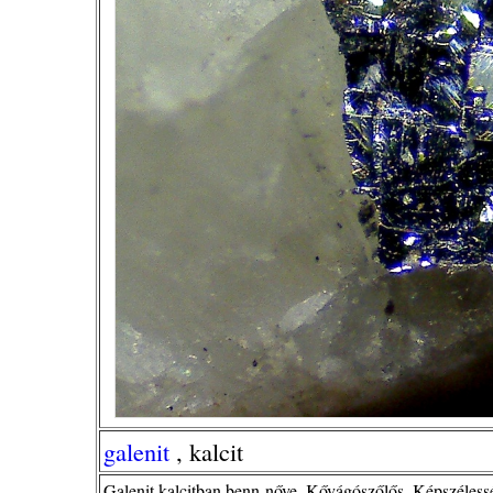
galenit
, kalcit
Galenit kalcitban benn-nőve. Kővágószőlős. Képszéless