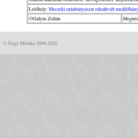
Lelőhely:
Mecseki uránbányászat rekultivált meddőhány
©Gulyás Zoltán
Megnéz
© Nagy Mónika 2009-2026