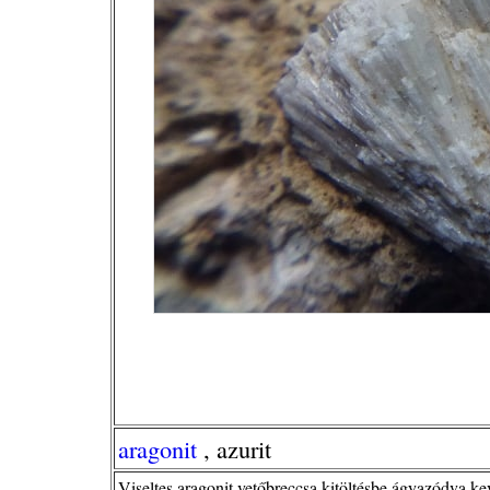
aragonit
, azurit
Viseltes aragonit vetőbreccsa kitöltésbe ágyazódva ke