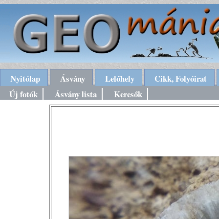
Nyitólap
Ásvány
Lelőhely
Cikk, Folyóirat
Új fotók
Ásvány lista
Keresők