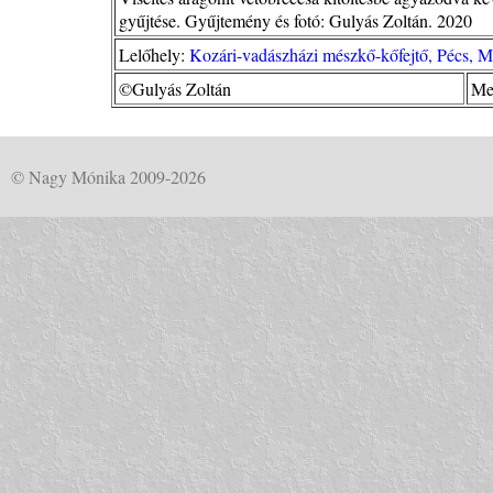
gyűjtése. Gyűjtemény és fotó: Gulyás Zoltán. 2020
Lelőhely:
Kozári-vadászházi mészkő-kőfejtő, Pécs, 
©Gulyás Zoltán
Me
© Nagy Mónika 2009-2026