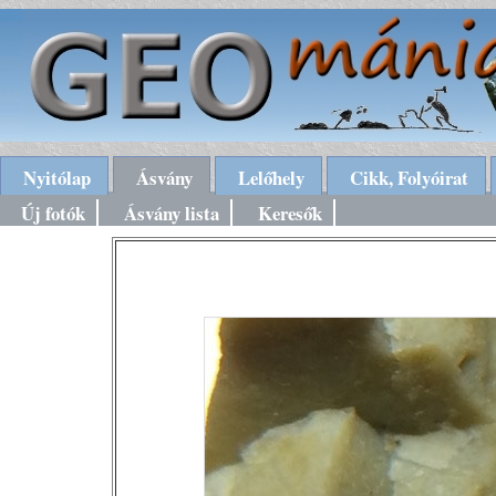
Nyitólap
Ásvány
Lelőhely
Cikk, Folyóirat
Új fotók
Ásvány lista
Keresők