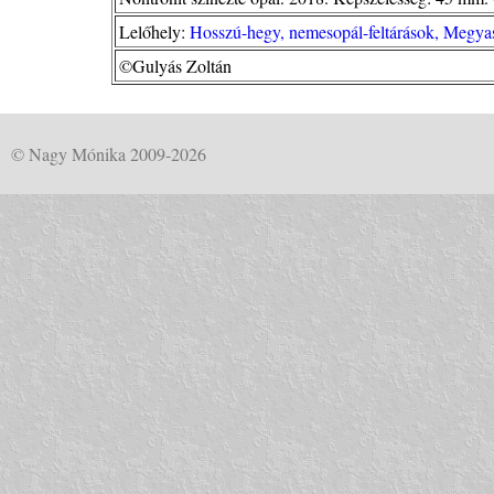
Lelőhely:
Hosszú-hegy, nemesopál-feltárások, Megya
©Gulyás Zoltán
© Nagy Mónika 2009-2026