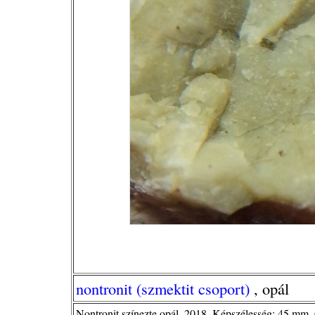
nontronit (szmektit csoport)
, opál
Nontronit színezte opál. 2018. Képszélesség: 45 mm.