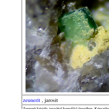
zeunerit
, jarosit
Zeunerit kristály jarosittal homokkő üregében. Képszél