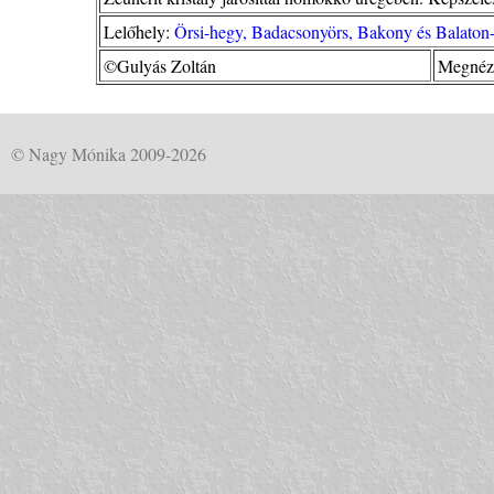
Lelőhely:
Örsi-hegy, Badacsonyörs, Bakony és Balaton-
©Gulyás Zoltán
Megnézv
© Nagy Mónika 2009-2026