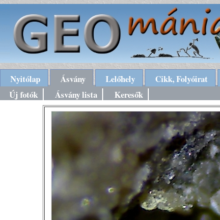
Nyitólap
Ásvány
Lelőhely
Cikk, Folyóirat
Új fotók
Ásvány lista
Keresők