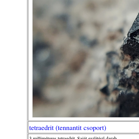
tetraedrit (tennantit csoport)
3 milliméteres tetraedrit. Saját gyűjtésű darab.