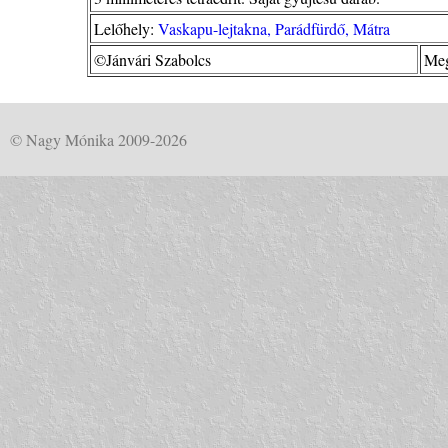
Lelőhely:
Vaskapu-lejtakna, Parádfürdő, Mátra
©Jánvári Szabolcs
Meg
© Nagy Mónika 2009-2026