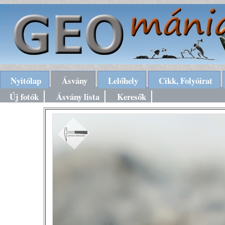
Nyitólap
Ásvány
Lelőhely
Cikk, Folyóirat
Új fotók
Ásvány lista
Keresők