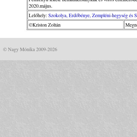
2020.május.
Lelőhely:
Szokolya, Erdőbénye, Zempléni-hegység és S
©Kriston Zoltán
Megné
© Nagy Mónika 2009-2026