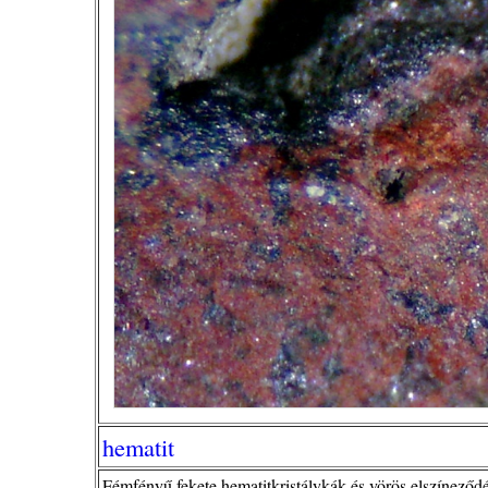
hematit
Fémfényű fekete hematitkristálykák és vörös elszíneződés