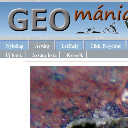
Nyitólap
Ásvány
Lelőhely
Cikk, Folyóirat
Új fotók
Ásvány lista
Keresők