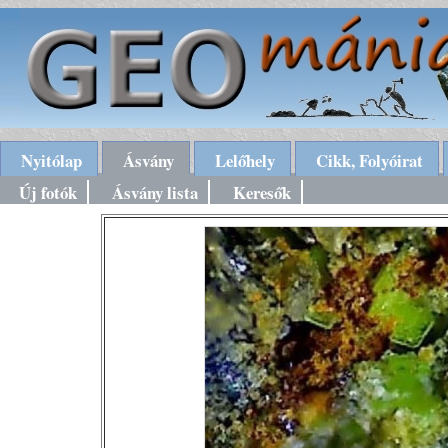
Nyitólap
Ásvány
Lelőhely
Cikk, Folyóirat
Új fotók
Ásvány lista
Keresők