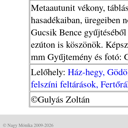
Metaautunit vékony, táblás
hasadékaiban, üregeiben n
Gucsik Bence gyűjtéséből (
ezúton is köszönök. Képsz
mm Gyűjtemény és fotó: G
Lelőhely:
Ház-hegy, Gödöl
felszíni feltárások, Fertő
©Gulyás Zoltán
© Nagy Mónika 2009-2026