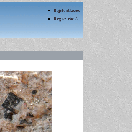
Bejelentkezés
Regisztráció