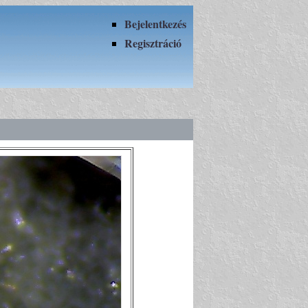
Bejelentkezés
Regisztráció