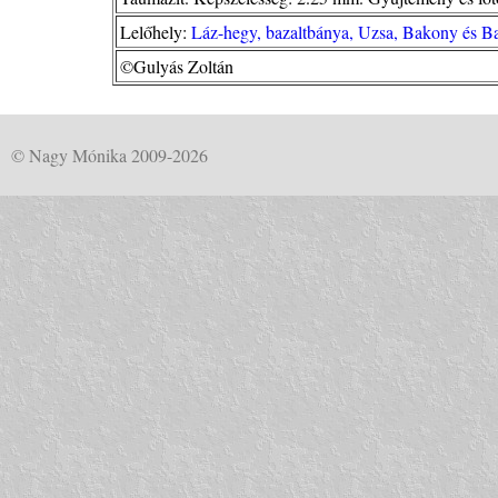
Lelőhely:
Láz-hegy, bazaltbánya, Uzsa, Bakony és Ba
©Gulyás Zoltán
© Nagy Mónika 2009-2026