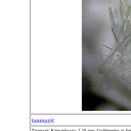
taumazit
Taumazit. Képszélesség: 2.25 mm. Gyűjtemény és fot