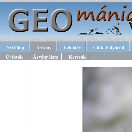
Nyitólap
Ásvány
Lelőhely
Cikk, Folyóirat
Új fotók
Ásvány lista
Keresők