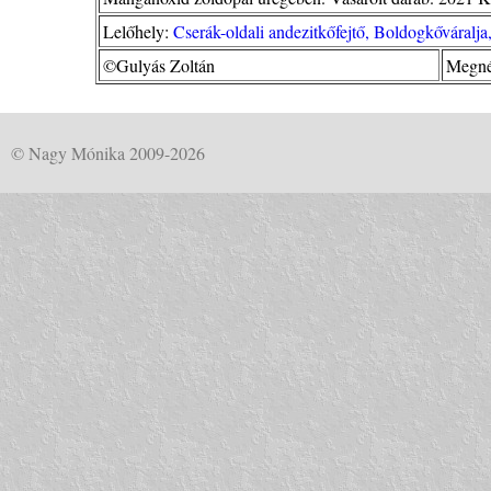
Lelőhely:
Cserák-oldali andezitkőfejtő, Boldogkőváral
©Gulyás Zoltán
Megné
© Nagy Mónika 2009-2026