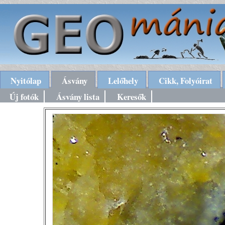
Nyitólap
Ásvány
Lelőhely
Cikk, Folyóirat
Új fotók
Ásvány lista
Keresők