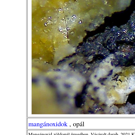
mangánoxidok
, opál
Mangánoxid zöldopál üregében. Vásárolt darab. 2021 K