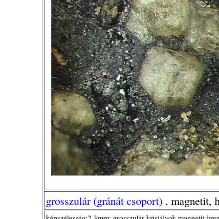
grosszulár (gránát csoport)
, magnetit, 
képszélesség:2,3mm; grosszulár kristályok magnetit üre