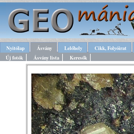
Nyitólap
Ásvány
Lelőhely
Cikk, Folyóirat
Új fotók
Ásvány lista
Keresők