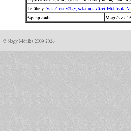
Lelőhely:
Vasbánya-völgy, szkarnos kőzet-feltárások, 
©papp csaba
Megnézve: 1
© Nagy Mónika 2009-2026