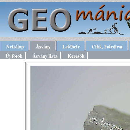
Nyitólap
Ásvány
Lelőhely
Cikk, Folyóirat
Új fotók
Ásvány lista
Keresők