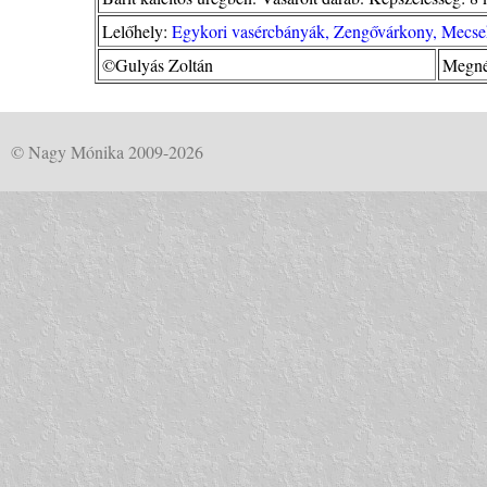
Lelőhely:
Egykori vasércbányák, Zengővárkony, Mecse
©Gulyás Zoltán
Megné
© Nagy Mónika 2009-2026