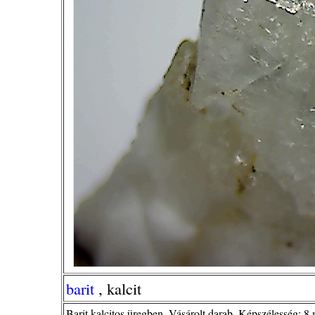
barit
, kalcit
Barit kalcitos üregben. Vásárolt darab. Képszélesség: 