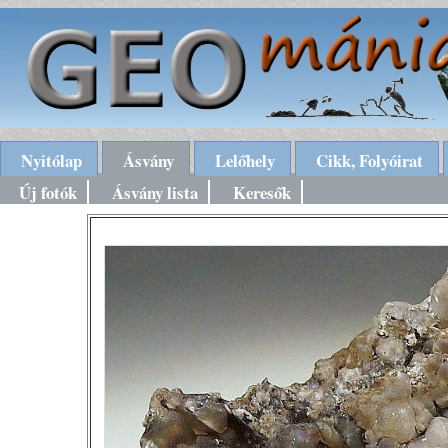
Nyitólap
Ásvány
Lelőhely
Cikk, Folyóirat
Új fotók
Ásvány lista
Keresők