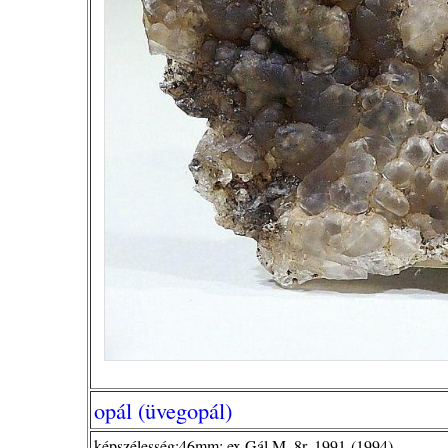
opál (üvegopál)
képszélesség:46mm; ex Gál M ,8r, 1991-(1994)