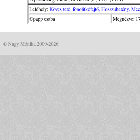
Lelőhely:
Köves-tető, fonolitkőfejtő, Hosszúhetény, Me
©papp csaba
Megnézve: 1
© Nagy Mónika 2009-2026