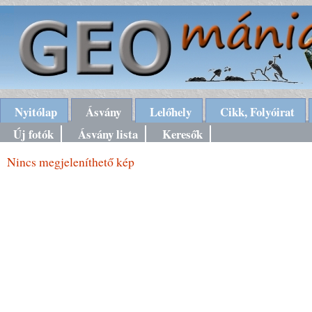
Nyitólap
Ásvány
Lelőhely
Cikk, Folyóirat
Új fotók
Ásvány lista
Keresők
Nincs megjeleníthető kép