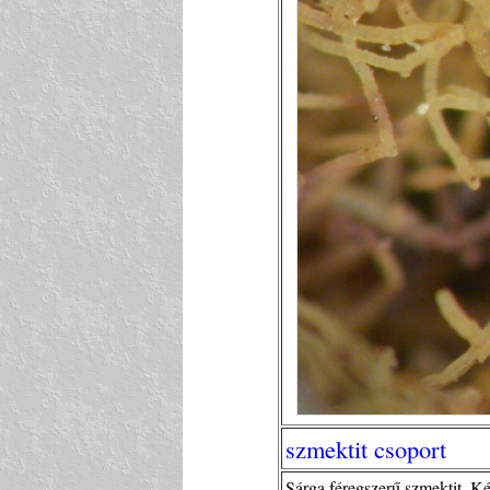
szmektit csoport
Sárga féregszerű szmektit. K