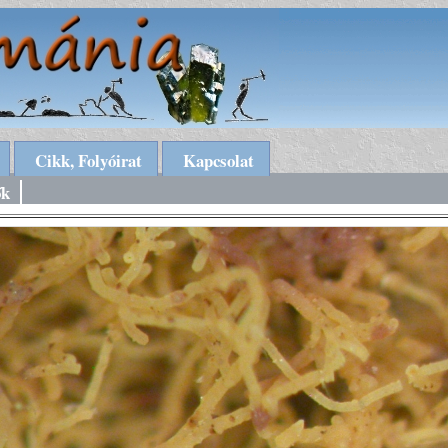
Cikk, Folyóirat
Kapcsolat
ők