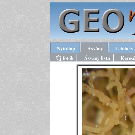
Nyitólap
Ásvány
Lelőhely
Új fotók
Ásvány lista
Keres