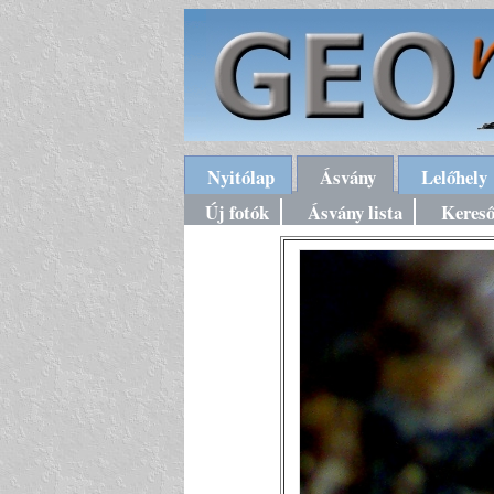
Nyitólap
Ásvány
Lelőhely
Új fotók
Ásvány lista
Keres