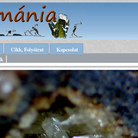
Cikk, Folyóirat
Kapcsolat
ők