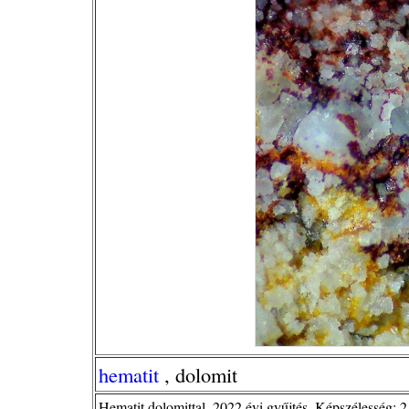
hematit
, dolomit
Hematit dolomittal. 2022 évi gyűjtés. Képszélesség: