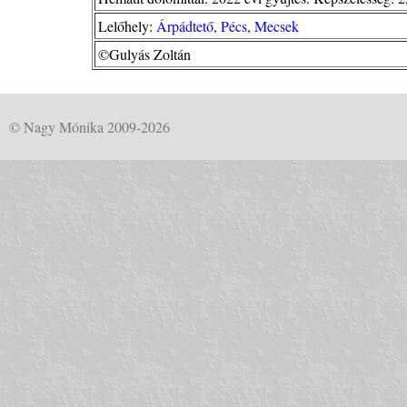
Lelőhely:
Árpádtető, Pécs, Mecsek
©Gulyás Zoltán
© Nagy Mónika 2009-2026