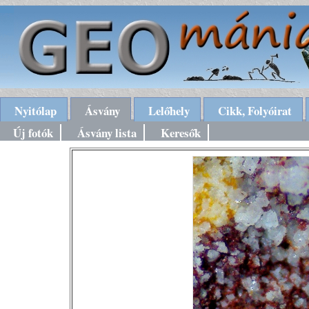
Nyitólap
Ásvány
Lelőhely
Cikk, Folyóirat
Új fotók
Ásvány lista
Keresők