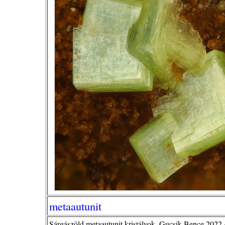
metaautunit
Sárgászöld metaautunit kristályok. Gucsik Bence 2022