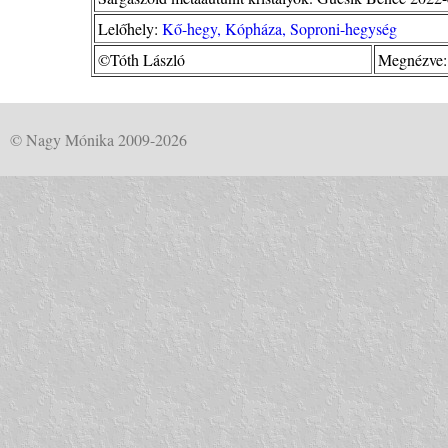
Lelőhely:
Kő-hegy, Kópháza, Soproni-hegység
©Tóth László
Megnézve:
© Nagy Mónika 2009-2026