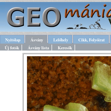
Nyitólap
Ásvány
Lelőhely
Cikk, Folyóirat
Új fotók
Ásvány lista
Keresők