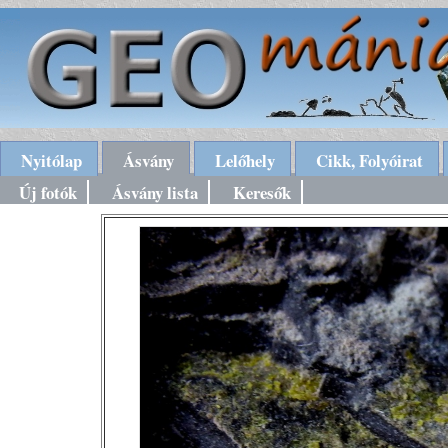
Nyitólap
Ásvány
Lelőhely
Cikk, Folyóirat
Új fotók
Ásvány lista
Keresők