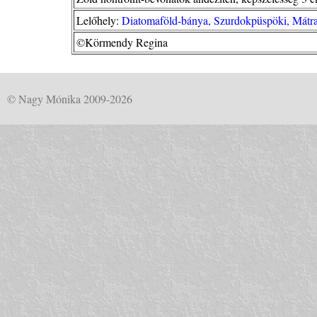
Lelőhely:
Diatomaföld-bánya, Szurdokpüspöki, Mátr
©Körmendy Regina
© Nagy Mónika 2009-2026