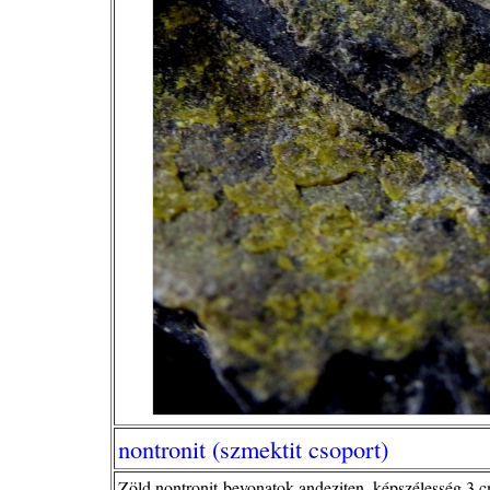
nontronit (szmektit csoport)
Zöld nontronit-bevonatok andeziten, képszélesség 3 c