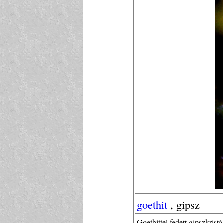
goethit
, gipsz
Goethittel fedett gipszkris