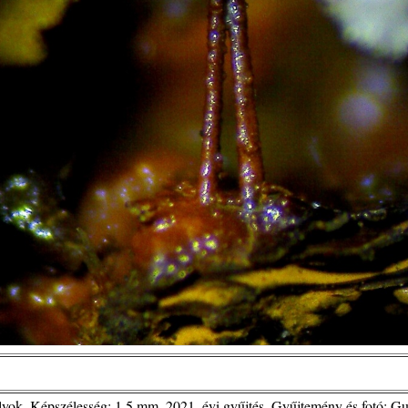
tályok. Képszélesség: 1,5 mm. 2021. évi gyűjtés. Gyűjtemény és fotó: G