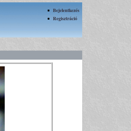
Bejelentkezés
Regisztráció