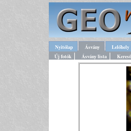
Nyitólap
Ásvány
Lelőhely
Új fotók
Ásvány lista
Keres