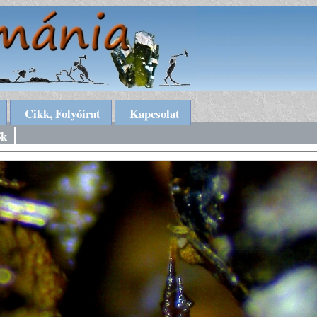
Cikk, Folyóirat
Kapcsolat
ők