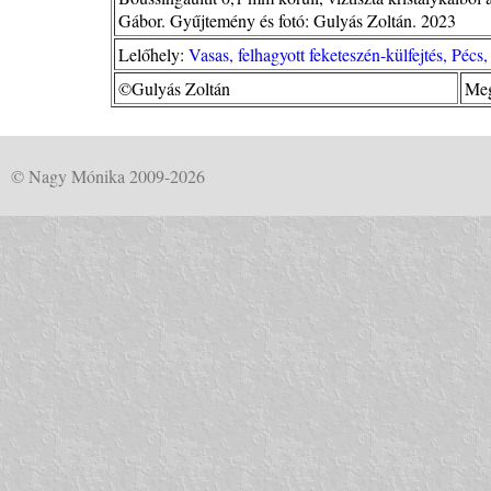
Gábor. Gyűjtemény és fotó: Gulyás Zoltán. 2023
Lelőhely:
Vasas, felhagyott feketeszén-külfejtés, Pécs
©Gulyás Zoltán
Meg
© Nagy Mónika 2009-2026