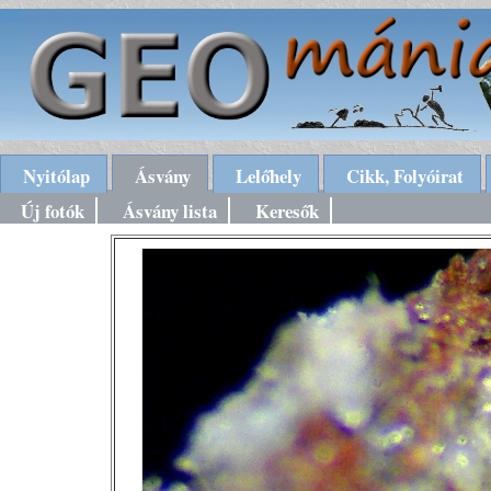
Nyitólap
Ásvány
Lelőhely
Cikk, Folyóirat
Új fotók
Ásvány lista
Keresők