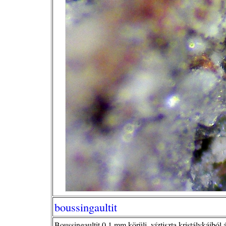
boussingaultit
Boussingaultit 0,1 mm körüli, víztiszta kristálykáiból