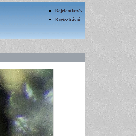
Bejelentkezés
Regisztráció