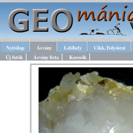
Nyitólap
Ásvány
Lelőhely
Cikk, Folyóirat
Új fotók
Ásvány lista
Keresők