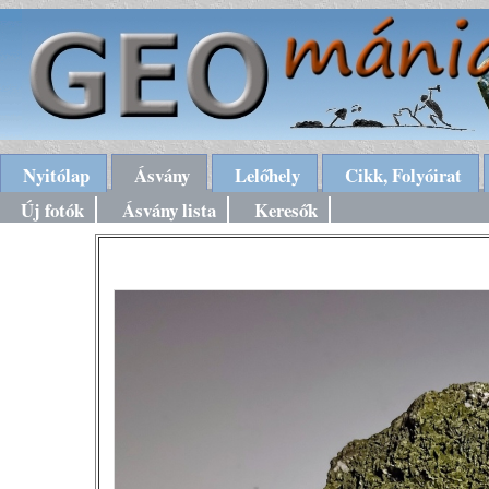
Nyitólap
Ásvány
Lelőhely
Cikk, Folyóirat
Új fotók
Ásvány lista
Keresők