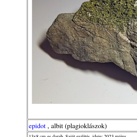
epidot
, albit (plagioklászok)
13x8 cm-es darab. Saját gyűjtés, ideje: 2023 május.