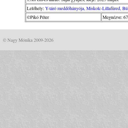
Lelőhely:
Y-táró meddőhányója, Miskolc-Lillafüred, B
©Pikó Péter
Megnézve: 67
© Nagy Mónika 2009-2026